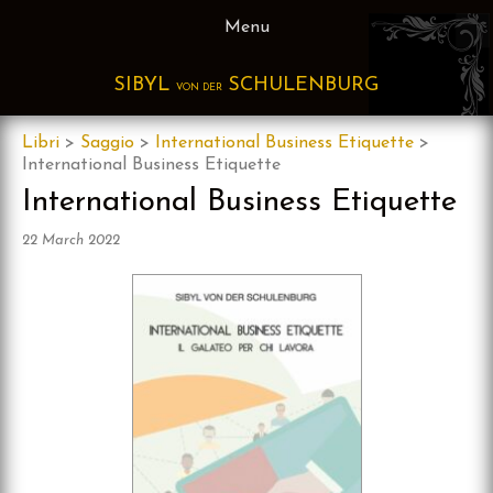
Skip
Menu
to
content
SIBYL
SCHULENBURG
VON DER
Libri
>
Saggio
>
International Business Etiquette
>
International Business Etiquette
International Business Etiquette
22 March 2022