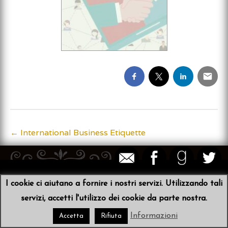
←
International Business Etiquette
Post
navigation
© 2026
Sibyl von der Schulenburg
•
Scribit
I cookie ci aiutano a fornire i nostri servizi. Utilizzando tali
servizi, accetti l'utilizzo dei cookie da parte nostra.
Informazioni
Accetta
Rifiuta