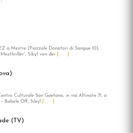
VEZ a Mestre (Piazzale Donatori di Sangue 10),
 “Mesthriller”, Sibyl von der
[ . . . ]
dova)
 Centro Culturale San Gaetano, in via Altinate 71, a
– Babele Off, Sibyl
[ . . . ]
cade (TV)