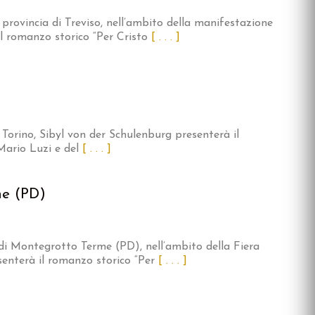
n provincia di Treviso, nell’ambito della manifestazione
l romanzo storico “Per Cristo
[ . . . ]
 Torino, Sibyl von der Schulenburg presenterà il
Mario Luzi e del
[ . . . ]
me (PD)
 di Montegrotto Terme (PD), nell’ambito della Fiera
enterà il romanzo storico “Per
[ . . . ]