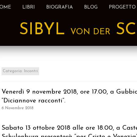
OME
LIBRI
BIOGRAFIA
BLOG
PROGETTO
nt
SIBYL
SC
VON DER
Categoria:
Incontri
Venerdì 9 novembre 2018, ore 17.00, a Gubbio, 
“Diciannove racconti”.
6 Novembre 2018
Sabato 13 ottobre 2018 alle ore 18.00, a Cast
Schulenburg presenterà “per Cristo e Venezia”