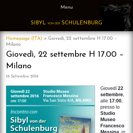
Skip
Menu
to
content
SIBYL
SCHULENBURG
VON DER
Homepage (ITA)
>
Giovedì, 22 settembre H 17.00 –
Milano
Giovedì, 22 settembre H 17.00 –
Milano
16 Settembre 2016
Giovedì
22
settembre
,
alle
17:00
,
presso lo
Studio
Museo
Francesco
Messina
, in