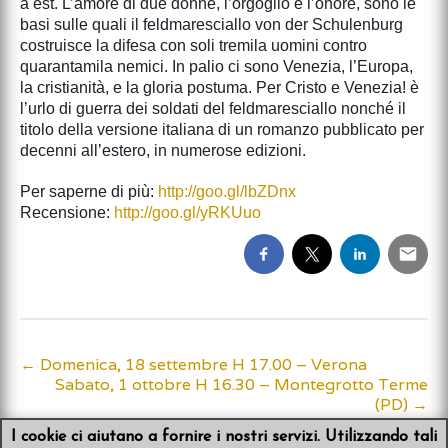
a est. L’amore di due donne, l’orgoglio e l’onore, sono le
basi sulle quali il feldmaresciallo von der Schulenburg
costruisce la difesa con soli tremila uomini contro
quarantamila nemici. In palio ci sono Venezia, l’Europa,
la cristianità, e la gloria postuma. Per Cristo e Venezia! è
l’urlo di guerra dei soldati del feldmaresciallo nonché il
titolo della versione italiana di un romanzo pubblicato per
decenni all’estero, in numerose edizioni.
Per saperne di più:
http://goo.gl/lbZDnx
Recensione:
http://goo.gl/yRKUuo
←
Domenica, 18 settembre H 17.00 – Verona
Post
Sabato, 1 ottobre H 16.30 – Montegrotto Terme
(PD)
→
navigation
I cookie ci aiutano a fornire i nostri servizi. Utilizzando tali