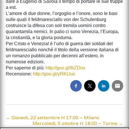
dare a Eugenio di Savoia il tempo di portare le sue truppe
a est.
L’amore di due donne, l’orgoglio e l’onore, sono le basi
sulle quali il feldmaresciallo von der Schulenburg
costruisce la difesa con soli tremila uomini contro
quarantamila nemici. In palio ci sono Venezia, l’Europa,
la cristianità, e la gloria postuma.
Per Cristo e Venezia! è l’urlo di guerra dei soldati del
feldmaresciallo nonché il titolo della versione italiana di
un romanzo pubblicato per decenni all’estero, in
numerose edizioni.
Per saperne di più:
http://goo.gl/lbZDnx
Recensione:
http://goo.gl/yRKUuo
←
Giovedì, 22 settembre H 17.00 – Milano
Post
Mercoledì, 5 ottobre H 18.00 – Torino
→