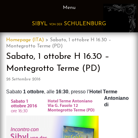
Skip
Menu
to
content
SIBYL
SCHULENBURG
VON DER
Homepage (ITA)
>
Sabato, 1 ottobre H 16.30 –
Montegrotto Terme (PD)
Sabato, 1 ottobre H 16.30 –
Montegrotto Terme (PD)
26 Settembre 2016
Sabato
1 ottobre
, alle
16:30
, presso l’
Hotel Terme
Antoniano
di