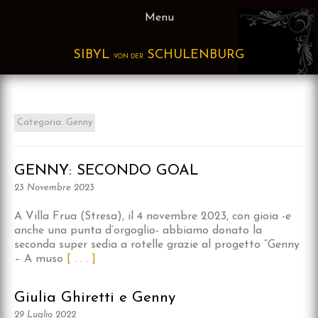
Skip
Menu
to
content
SIBYL
SCHULENBURG
VON DER
Categoria:
Genny
GENNY: SECONDO GOAL
23 Novembre 2023
A Villa Frua (Stresa), il 4 novembre 2023, con gioia -e
anche una punta d’orgoglio- abbiamo donato la
seconda super sedia a rotelle grazie al progetto “Genny
– A muso
[ . . . ]
Giulia Ghiretti e Genny
29 Luglio 2022