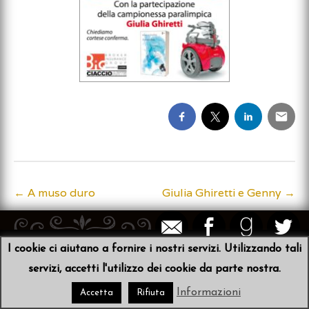
←
A muso duro
Giulia Ghiretti e Genny
→
Post
navigation
I cookie ci aiutano a fornire i nostri servizi. Utilizzando tali
© 2026
Sibyl von der Schulenburg
•
Scribit
servizi, accetti l'utilizzo dei cookie da parte nostra.
Informazioni
Accetta
Rifiuta