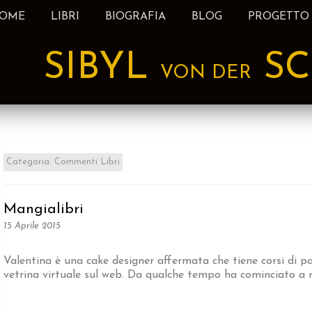
OME
LIBRI
BIOGRAFIA
BLOG
PROGETTO
nt
SIBYL
SC
VON DER
Categoria:
Commenti Libri
Mangialibri
15 Aprile 2015
Valentina è una cake designer affermata che tiene corsi di pa
vetrina virtuale sul web. Da qualche tempo ha cominciato a r