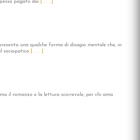
 spesso pagato dai
[ . . . ]
resenta una qualche forma di disagio mentale che, in
al sociopatico
[ . . . ]
ama il romanzo e la lettura scorrevole, per chi ama