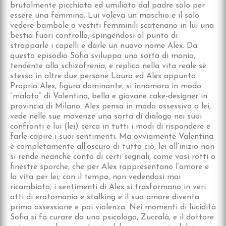
brutalmente picchiata ed umiliata dal padre solo per
essere una femmina. Lui voleva un maschio e il solo
vedere bambole o vestiti femminili scatenano in lui una
bestia fuori controllo, spingendosi al punto di
strapparle i capelli e darle un nuovo nome Alex. Da
questo episodio Sofia sviluppa una sorta di mania,
tendente alla schizofrenia, e replica nella vita reale sè
stessa in altre due persone Laura ed Alex appunto.
Proprio Alex, figura dominante, si innamora in modo
“malato” di Valentina, bella e giovane cake-designer in
provincia di Milano. Alex pensa in modo ossessivo a lei,
vede nelle sue movenze una sorta di dialogo nei suoi
confronti e lui (lei) cerca in tutti i modi di rispondere e
farle capire i suoi sentimenti. Ma ovviamente Valentina
è completamente all’oscuro di tutto ciò, lei all’inizio non
si rende neanche conto di certi segnali, come vasi rotti o
finestre sporche, che per Alex rappresentano l’amore e
la vita per lei; con il tempo, non vedendosi mai
ricambiato, i sentimenti di Alex si trasformano in veri
atti di erotomania e stalking e il suo amore diventa
prima ossessione e poi violenza. Nei momenti di lucidità
Sofia si fa curare da uno psicologo, Zuccalà, e il dottore