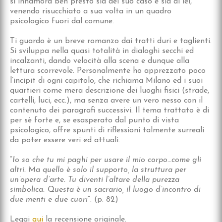
si innamora ben presto sia del suo caso e sia di lei,
venendo risucchiato a sua volta in un quadro
psicologico fuori dal comune.
Ti guardo è un breve romanzo dai tratti duri e taglienti.
Si sviluppa nella quasi totalità in dialoghi secchi ed
incalzanti, dando velocità alla scena e dunque alla
lettura scorrevole. Personalmente ho apprezzato poco
l’incipit di ogni capitolo, che richiama Milano ed i suoi
quartieri come mera descrizione dei luoghi fisici (strade,
cartelli, luci, ecc.), ma senza avere un vero nesso con il
contenuto dei paragrafi successivi. Il tema trattato è di
per sè forte e, se esasperato dal punto di vista
psicologico, offre spunti di riflessioni talmente surreali
da poter essere veri ed attuali.
“
Io so che tu mi paghi per usare il mio corpo…come gli
altri. Ma quello è solo il supporto, la struttura per
un’opera d’arte. Tu diventi l’altare della purezza
simbolica. Questa è un sacrario, il luogo d’incontro di
due menti e due cuori
“. (p. 82)
Leggi
qui
la recensione originale.