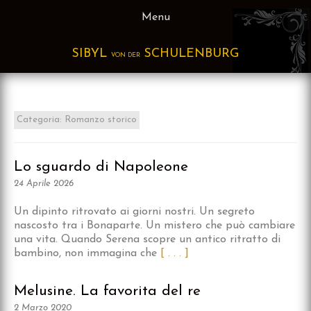
Skip
Menu
to
content
SIBYL
SCHULENBURG
VON DER
Categoria:
Romanzo storico
Lo sguardo di Napoleone
24 Aprile 2026
Un dipinto ritrovato ai giorni nostri. Un segreto
nascosto tra i Bonaparte. Un mistero che può cambiare
una vita. Quando Serena scopre un antico ritratto di
bambino, non immagina che
[ . . . ]
Melusine. La favorita del re
2 Marzo 2020