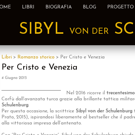
OME
LIBRI
BIOGRAFIA
BLOG
PROGETTO
nt
SIBYL
SC
VON DER
Libri
>
Romanzo storico
>
Per Cristo e Venezia
Per Cristo e Venezia
4 Giugno 2015
Nel 2016 ricorre il
trecentesimo
Corfù dall’avanzata turca grazie alla brillante tattica milita
Schulenburg
.
Per questa occasione, la scrittrice
Sibyl von der Schulenburg
t
Prato, 2015), ispirandosi liberamente al bestseller che il padr
alla vittoriosa impresa dell’antenato.