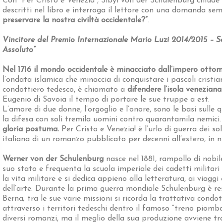
Con “Per Cristo e Venezia”, Sibyl von der Schulenburg chiude i
descritti nel libro e interroga il lettore con una domanda se
preservare la nostra civiltà occidentale?”
.
Vincitore del Premio Internazionale Mario Luzi 2014/2015 – Se
Assoluto”
Nel 1716 il mondo occidentale è minacciato dall’impero otto
l’ondata islamica che minaccia di conquistare i pascoli cristian
condottiero tedesco, è chiamato a
difendere l’isola venezian
Eugenio di Savoia il tempo di portare le sue truppe a est.
L’amore di due donne, l’orgoglio e l’onore, sono le basi sulle 
la difesa con soli tremila uomini contro quarantamila nemici
gloria postuma.
Per Cristo e Venezia! è l’urlo di guerra dei so
italiana di un romanzo pubblicato per decenni all’estero, in 
Werner von der Schulenburg
nasce nel 1881, rampollo di nobi
suo stato e frequenta la scuola imperiale dei cadetti militari 
la vita militare e si dedica appieno alla letteratura, ai viaggi
dell’arte. Durante la prima guerra mondiale Schulenburg è re
Berna; tra le sue varie missioni si ricorda la trattativa condo
attraverso i territori tedeschi dentro il famoso “treno piomb
diversi romanzi, ma il meglio della sua produzione avviene tr