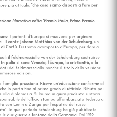
l cerchio familiare a trecento anni dagli eventi
mpre più attuale:
“che cosa siamo disposti a fare per
zione Narrativa edita “Premio Italia, Primo Premio
mano
. I potenti d’Europa si muovono per arginare
i. Il
conte Johann Matthias von der Schulenburg
, un
a di Corfù
, l’estremo avamposto d’Europa, per dare a
quali il feldmaresciallo von der Schulenburg costruisce
.
In palio ci sono Venezia, l’Europa, la cristianità, e la
ldati del feldmaresciallo nonché il titolo della versione
numerose edizioni.
le famiglia prussiana. Riceve un’educazione conforme al
che lo porta fino al primo grado di ufficiale. Rifiuta poi
 e alla diplomazia. Si laurea in giurisprudenza e storia
sponsabile dell’ufficio stampa all’ambasciata tedesca a
tta con Lenin a Zurigo per l’espatrio del russo
ato”. In quel periodo Schulenburg ha già pubblicato
a le due guerre e lontano dalla Germania. Dal 1919