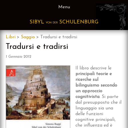
Skip
Menu
to
content
SIBYL
SCHULENBURG
VON DER
Libri
>
Saggio
>
Tradursi e tradirsi
Tradursi e tradirsi
1 Gennaio 2012
Il libro descrive le
principali teorie e
ricerche sul
bilinguismo secondo
un approccio
cognitivista
. Si parte
dal presupposto che il
linguaggio sia una
delle funzioni
cognitive principali,
che influenza ed è