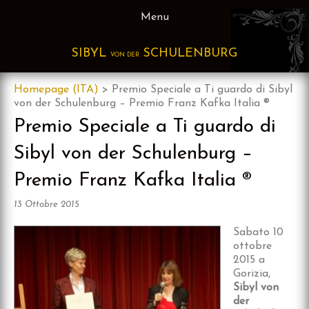
Skip
Menu
to
content
SIBYL
SCHULENBURG
VON DER
Homepage (ITA)
>
Premio Speciale a Ti guardo di Sibyl
von der Schulenburg – Premio Franz Kafka Italia ®
Premio Speciale a Ti guardo di
Sibyl von der Schulenburg –
Premio Franz Kafka Italia ®
13 Ottobre 2015
Sabato 10
ottobre
2015 a
Gorizia,
Sibyl von
der