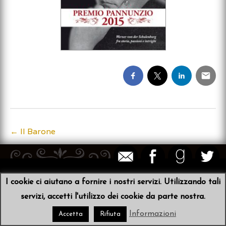
←
Il Barone
Post
navigation
© 2026
Sibyl von der Schulenburg
•
Scribit
I cookie ci aiutano a fornire i nostri servizi. Utilizzando tali
servizi, accetti l'utilizzo dei cookie da parte nostra.
Informazioni
Accetta
Rifiuta