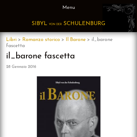
Skip
Menu
to
content
SIBYL
SCHULENBURG
VON DER
Libri
>
Romanzo storico
>
Il Barone
>
il_barone
fascetta
il_barone fascetta
28 Gennaio 2016