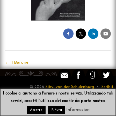
←
Il Barone
Post
navigation
© 2026
Sibyl von der Schulenburg
•
Scribit
I cookie ci aiutano a fornire i nostri servizi. Utilizzando tali
servizi, accetti l'utilizzo dei cookie da parte nostra.
Informazioni
Accetta
Rifiuta