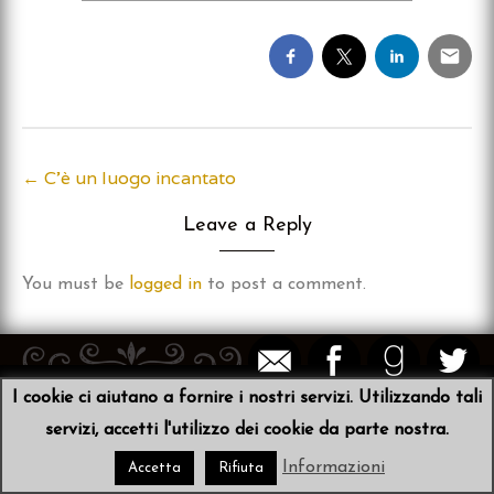
←
C’è un luogo incantato
Post
Leave a Reply
navigation
You must be
logged in
to post a comment.
I cookie ci aiutano a fornire i nostri servizi. Utilizzando tali
© 2026
Sibyl von der Schulenburg
•
Scribit
servizi, accetti l'utilizzo dei cookie da parte nostra.
Informazioni
Accetta
Rifiuta