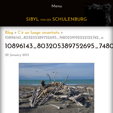
Skip
Menu
to
content
SIBYL
SCHULENBURG
VON DER
Blog
>
C’è un luogo incantato
>
10896143_803205389752695_7480259192222122742_o
10896143_803205389752695_7480
29 January 2015