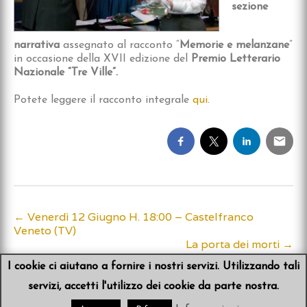
sezione
narrativa
assegnato al racconto “
Memorie e melanzane
”
in occasione della XVII edizione del
Premio Letterario
Nazionale “Tre Ville”.
Potete leggere il racconto integrale
qui
.
←
Venerdì 12 Giugno H. 18:00 – Castelfranco
Post
Veneto (TV)
La porta dei morti
→
navigation
I cookie ci aiutano a fornire i nostri servizi. Utilizzando tali
servizi, accetti l'utilizzo dei cookie da parte nostra.