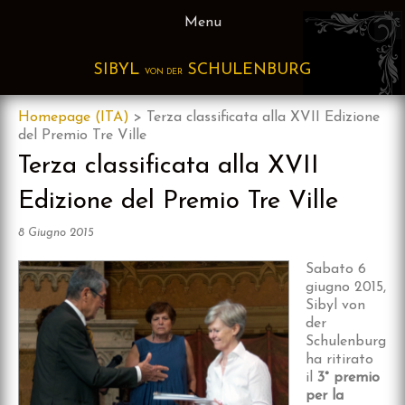
Skip
Menu
to
content
SIBYL
SCHULENBURG
VON DER
Homepage (ITA)
>
Terza classificata alla XVII Edizione
del Premio Tre Ville
Terza classificata alla XVII
Edizione del Premio Tre Ville
8 Giugno 2015
Sabato 6
giugno 2015,
Sibyl von
der
Schulenburg
ha ritirato
il
3° premio
per la