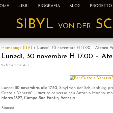
OME
LIBRI
BIOGRAFIA
BLOG
PROGETTO
nt
SIBYL
SC
VON DER
Homepage (ITA)
>
Lunedì, 30 novembre H 17.00 – Ateneo V
Lunedì, 30 novembre H 17.00 – At
23 Novembre 2015
Lunedì
30 novembre, alle 17:30
, Sibyl von der Schulenburg pr
Cristo e Venezia”. L’autrice conversa con Antonio Manno; mod
Marco 1897, Campo San Fantin, Venezia.
Sinossi: