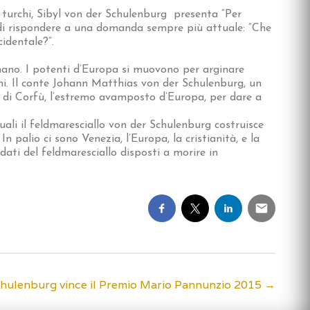
i turchi, Sibyl von der Schulenburg presenta “Per
za di rispondere a una domanda sempre più attuale: “Che
cidentale?”.
mano. I potenti d’Europa si muovono per arginare
ani. Il conte Johann Matthias von der Schulenburg, un
a di Corfù, l’estremo avamposto d’Europa, per dare a
quali il feldmaresciallo von der Schulenburg costruisce
n palio ci sono Venezia, l’Europa, la cristianità, e la
ldati del feldmaresciallo disposti a morire in
chulenburg vince il Premio Mario Pannunzio 2015
→