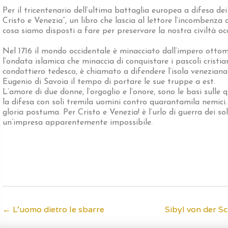
Per il tricentenario dell’ultima battaglia europea a difesa de
Cristo e Venezia”, un libro che lascia al lettore l’incomben
cosa siamo disposti a fare per preservare la nostra civiltà oc
Nel 1716 il mondo occidentale è minacciato dall’impero otto
l’ondata islamica che minaccia di conquistare i pascoli cristi
condottiero tedesco, è chiamato a difendere l’isola venezian
Eugenio di Savoia il tempo di portare le sue truppe a est.
L’amore di due donne, l’orgoglio e l’onore, sono le basi sulle 
la difesa con soli tremila uomini contro quarantamila nemici. I
gloria postuma. Per Cristo e Venezia! è l’urlo di guerra dei so
un’impresa apparentemente impossibile.
←
L’uomo dietro le sbarre
Sibyl von der S
Post