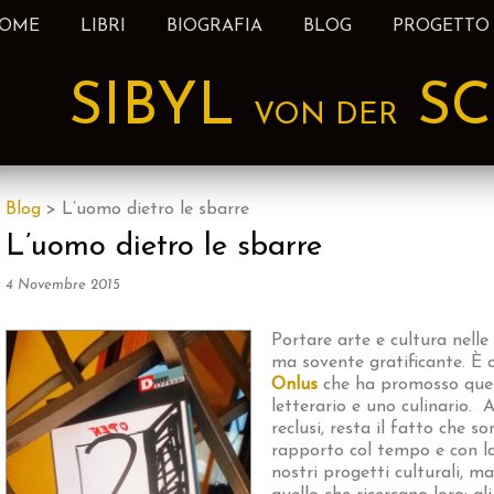
OME
LIBRI
BIOGRAFIA
BLOG
PROGETTO
nt
SIBYL
SC
VON DER
Blog
>
L’uomo dietro le sbarre
L’uomo dietro le sbarre
4 Novembre 2015
Portare arte e cultura nelle
ma sovente gratificante. È c
Onlus
che ha promosso que
letterario e uno culinario.
A
reclusi, resta il fatto che s
rapporto col tempo e con la 
nostri progetti culturali, m