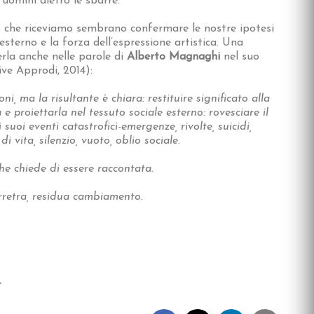
i uomini dietro le sbarre.
o che riceviamo sembrano confermare le nostre ipotesi
’esterno e la forza dell’espressione artistica. Una
erla anche nelle parole di
Alberto Magnaghi
nel suo
ive Approdi, 2014):
oni, ma la risultante è chiara: restituire significato alla
e proiettarla nel tessuto sociale esterno: rovesciare il
uoi eventi catastrofici-emergenze, rivolte, suicidi,
i vita, silenzio, vuoto, oblio sociale.
che chiede di essere raccontata.
 arretra, residua cambiamento.
.