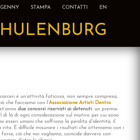
 GENNY
STAMPA
CONTATTI
EN
HULENBURG
 carceri è un’attività faticosa, non sempre compresa,
iò che facciamo con l’
Associazione Artisti Dentro
st’anno
due concorsi riservati ai detenuti
: un premio
l di là di ogni considerazione sul motivo per cui sono
ono esseri umani che soffrono la perdita d’identità, il
vita. È difficile misurare i risultati che otteniamo con i
a forse, ciò che noi vogliamo, coincide davvero con