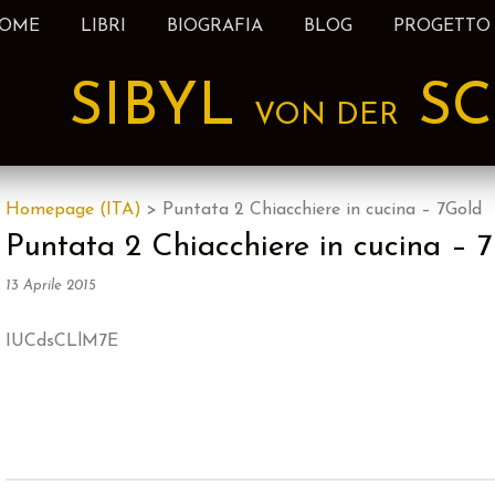
OME
LIBRI
BIOGRAFIA
BLOG
PROGETTO
nt
SIBYL
SC
VON DER
Homepage (ITA)
>
Puntata 2 Chiacchiere in cucina – 7Gold
Puntata 2 Chiacchiere in cucina – 
13 Aprile 2015
IUCdsCLlM7E