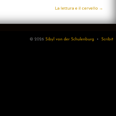
La lettura e il cervello
→
© 2026
Sibyl von der Schulenburg
•
Scribit