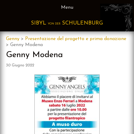
Skip
Menu
to
content
SIBYL
SCHULENBURG
VON DER
Genny
>
Presentazione del progetto e prima donazione
>
Genny Modena
Genny Modena
30 Giugno 2022