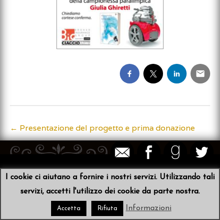
←
Presentazione del progetto e prima donazione
Post
navigation
© 2026
Sibyl von der Schulenburg
•
Scribit
I cookie ci aiutano a fornire i nostri servizi. Utilizzando tali
servizi, accetti l'utilizzo dei cookie da parte nostra.
Informazioni
Accetta
Rifiuta