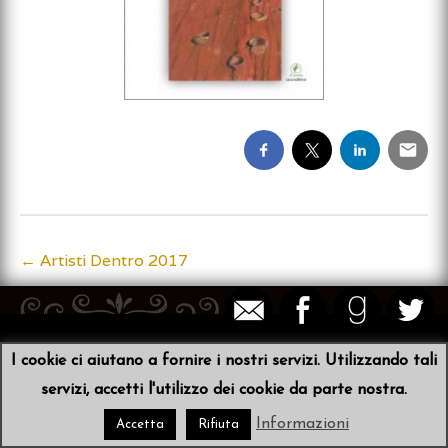
←
Artisti Dentro 2017
Post
navigation
© 2026
Sibyl von der Schulenburg
•
Scribit
I cookie ci aiutano a fornire i nostri servizi. Utilizzando tali
servizi, accetti l'utilizzo dei cookie da parte nostra.
Informazioni
Accetta
Rifiuta