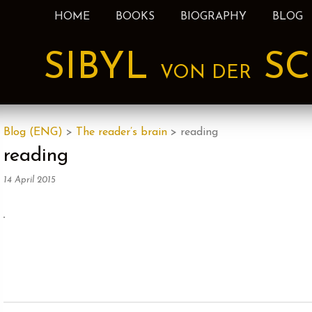
HOME
BOOKS
BIOGRAPHY
BLOG
nt
SIBYL
SC
VON DER
Blog (ENG)
>
The reader’s brain
>
reading
reading
14 April 2015