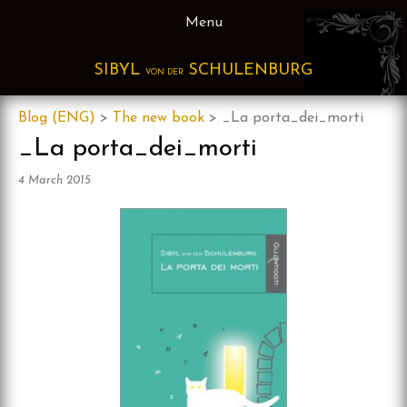
Skip
Menu
to
content
SIBYL
SCHULENBURG
VON DER
Blog (ENG)
>
The new book
>
_La porta_dei_morti
_La porta_dei_morti
4 March 2015