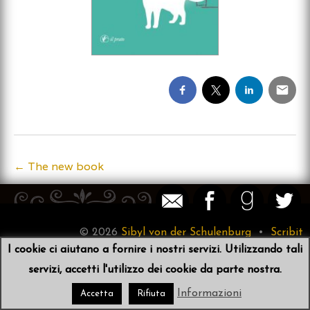
←
The new book
Post
navigation
© 2026
Sibyl von der Schulenburg
•
Scribit
I cookie ci aiutano a fornire i nostri servizi. Utilizzando tali
servizi, accetti l'utilizzo dei cookie da parte nostra.
Informazioni
Accetta
Rifiuta