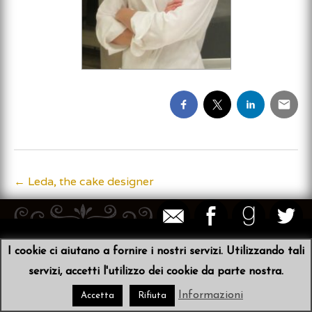
←
Leda, the cake designer
Post
navigation
© 2026
Sibyl von der Schulenburg
•
Scribit
I cookie ci aiutano a fornire i nostri servizi. Utilizzando tali
servizi, accetti l'utilizzo dei cookie da parte nostra.
Informazioni
Accetta
Rifiuta