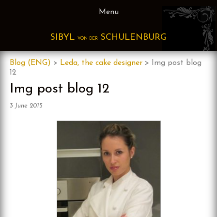
Skip
Menu
to
content
SIBYL
SCHULENBURG
VON DER
Blog (ENG)
>
Leda, the cake designer
>
Img post blog
12
Img post blog 12
3 June 2015