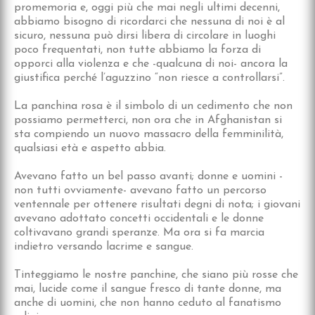
promemoria e, oggi più che mai negli ultimi decenni,
abbiamo bisogno di ricordarci che nessuna di noi è al
sicuro, nessuna può dirsi libera di circolare in luoghi
poco frequentati, non tutte abbiamo la forza di
opporci alla violenza e che -qualcuna di noi- ancora la
giustifica perché l’aguzzino “non riesce a controllarsi”.
La panchina rosa è il simbolo di un cedimento che non
possiamo permetterci, non ora che in Afghanistan si
sta compiendo un nuovo massacro della femminilità,
qualsiasi età e aspetto abbia.
Avevano fatto un bel passo avanti; donne e uomini -
non tutti ovviamente- avevano fatto un percorso
ventennale per ottenere risultati degni di nota; i giovani
avevano adottato concetti occidentali e le donne
coltivavano grandi speranze. Ma ora si fa marcia
indietro versando lacrime e sangue.
Tinteggiamo le nostre panchine, che siano più rosse che
mai, lucide come il sangue fresco di tante donne, ma
anche di uomini, che non hanno ceduto al fanatismo