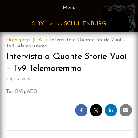
Skip
Menu
to
content
SIBYL
SCHULENBURG
VON DER
Homepage (ITA)
>
Intervista a Quante Storie Vuoi –
Tv9 Telemaremma
Intervista a Quante Storie Vuoi
– Tv9 Telemaremma
5 Aprile 2016
TasIRVIpAEQ