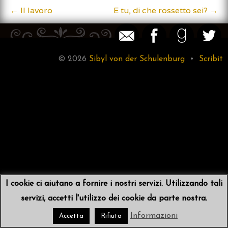
←
Il lavoro
E tu, di che rossetto sei?
→
Post
navigation
© 2026
Sibyl von der Schulenburg
•
Scribit
I cookie ci aiutano a fornire i nostri servizi. Utilizzando tali
servizi, accetti l'utilizzo dei cookie da parte nostra.
Informazioni
Accetta
Rifiuta