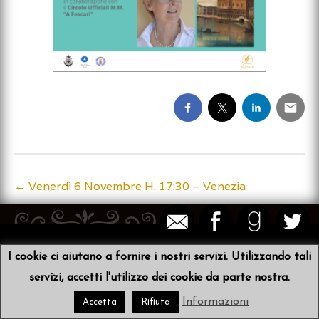
←
Venerdì 6 Novembre H. 17:30 – Venezia
Post
navigation
© 2026
Sibyl von der Schulenburg
•
Scribit
I cookie ci aiutano a fornire i nostri servizi. Utilizzando tali
servizi, accetti l'utilizzo dei cookie da parte nostra.
Informazioni
Accetta
Rifiuta