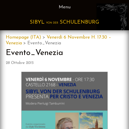
Skip
Menu
to
content
SIBYL
SCHULENBURG
VON DER
Homepage (ITA)
>
Venerdì 6 Novembre H. 17:30 –
Venezia
>
Evento_Venezia
Evento_Venezia
28 Ottobre 2015