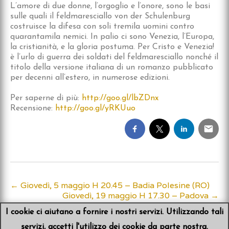
L’amore di due donne, l’orgoglio e l’onore, sono le basi
sulle quali il feldmaresciallo von der Schulenburg
costruisce la difesa con soli tremila uomini contro
quarantamila nemici. In palio ci sono Venezia, l’Europa,
la cristianità, e la gloria postuma. Per Cristo e Venezia!
è l’urlo di guerra dei soldati del feldmaresciallo nonché il
titolo della versione italiana di un romanzo pubblicato
per decenni all’estero, in numerose edizioni.
Per saperne di più:
http://goo.gl/lbZDnx
Recensione:
http://goo.gl/yRKUuo
←
Giovedì, 5 maggio H 20.45 – Badia Polesine (RO)
Post
Giovedì, 19 maggio H 17.30 – Padova
→
navigation
I cookie ci aiutano a fornire i nostri servizi. Utilizzando tali
servizi, accetti l'utilizzo dei cookie da parte nostra.