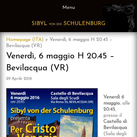
Skip
Menu
to
content
SIBYL
SCHULENBURG
VON DER
Homepage (ITA)
>
Venerdì, 6 maggio H 20.45 –
Bevilacqua (VR)
Venerdì, 6 maggio H 20.45 –
Bevilacqua (VR)
29 Aprile 2016
Venerdì 6
maggio
, alle
20:45
,
presso il
Castello di
Bevilacqua
(Sala degli