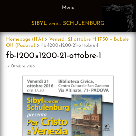
Skip
Menu
to
content
SIBYL
SCHULENBURG
VON DER
Homepage (ITA)
>
Venerdì, 21 ottobre H 17.30 – Babele
Off (Padova)
>
fb-1200×1200-21-ottobre-1
fb-1200×1200-21-ottobre-1
17 Ottobre 2016