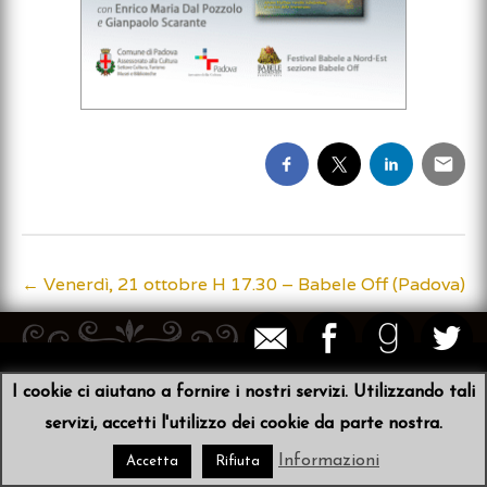
←
Venerdì, 21 ottobre H 17.30 – Babele Off (Padova)
Post
navigation
© 2026
Sibyl von der Schulenburg
•
Scribit
I cookie ci aiutano a fornire i nostri servizi. Utilizzando tali
servizi, accetti l'utilizzo dei cookie da parte nostra.
Informazioni
Accetta
Rifiuta