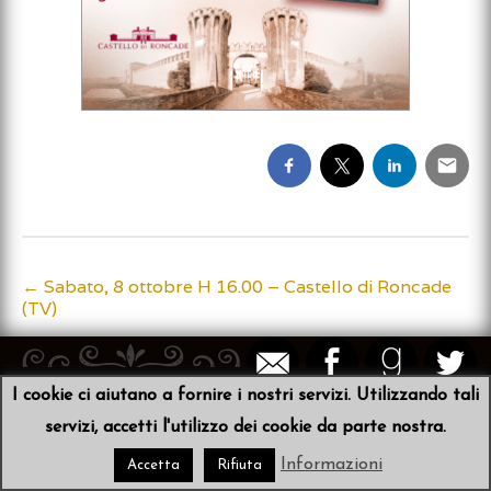
←
Sabato, 8 ottobre H 16.00 – Castello di Roncade
Post
(TV)
navigation
I cookie ci aiutano a fornire i nostri servizi. Utilizzando tali
© 2026
Sibyl von der Schulenburg
•
Scribit
servizi, accetti l'utilizzo dei cookie da parte nostra.
Informazioni
Accetta
Rifiuta