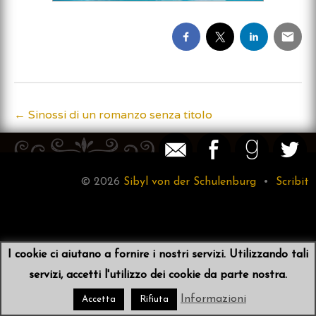
←
Sinossi di un romanzo senza titolo
Post
navigation
© 2026
Sibyl von der Schulenburg
•
Scribit
I cookie ci aiutano a fornire i nostri servizi. Utilizzando tali
servizi, accetti l'utilizzo dei cookie da parte nostra.
Informazioni
Accetta
Rifiuta