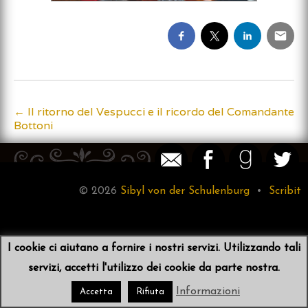
←
Il ritorno del Vespucci e il ricordo del Comandante
Post
Bottoni
navigation
© 2026
Sibyl von der Schulenburg
•
Scribit
I cookie ci aiutano a fornire i nostri servizi. Utilizzando tali
servizi, accetti l'utilizzo dei cookie da parte nostra.
Informazioni
Accetta
Rifiuta