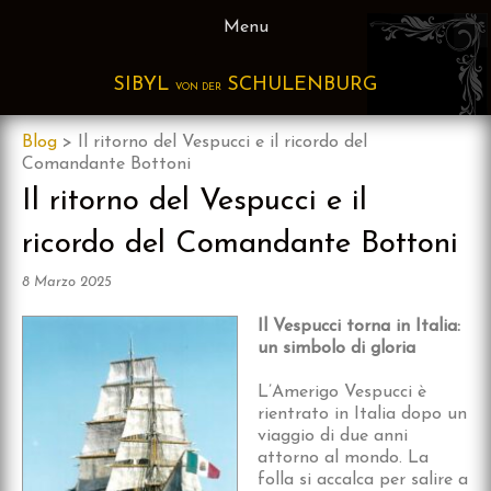
Skip
Menu
to
content
SIBYL
SCHULENBURG
VON DER
Blog
>
Il ritorno del Vespucci e il ricordo del
Comandante Bottoni
Il ritorno del Vespucci e il
ricordo del Comandante Bottoni
8 Marzo 2025
Il Vespucci torna in Italia:
un simbolo di gloria
L’Amerigo Vespucci è
rientrato in Italia dopo un
viaggio di due anni
attorno al mondo. La
folla si accalca per salire a