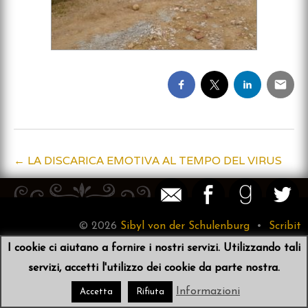
←
LA DISCARICA EMOTIVA AL TEMPO DEL VIRUS
Post
navigation
© 2026
Sibyl von der Schulenburg
•
Scribit
I cookie ci aiutano a fornire i nostri servizi. Utilizzando tali
servizi, accetti l'utilizzo dei cookie da parte nostra.
Informazioni
Accetta
Rifiuta