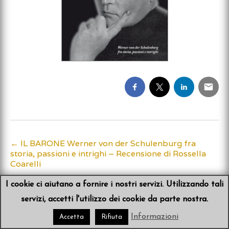
←
IL BARONE Werner von der Schulenburg fra
Post
storia, passioni e intrighi – Recensione di Rossella
Coarelli
navigation
I cookie ci aiutano a fornire i nostri servizi. Utilizzando tali
servizi, accetti l'utilizzo dei cookie da parte nostra.
© 2026
Sibyl von der Schulenburg
•
Scribit
Informazioni
Accetta
Rifiuta