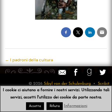
←
I padroni della cultura
Post
navigation
© 2026
Sibyl von der Schulenburg
•
Scribit
I cookie ci aiutano a fornire i nostri servizi. Utilizzando tali
servizi, accetti l'utilizzo dei cookie da parte nostra.
Informazioni
Accetta
Rifiuta