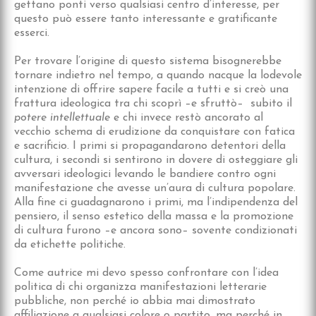
gettano ponti verso qualsiasi centro d’interesse, per
questo può essere tanto interessante e gratificante
esserci.
Per trovare l’origine di questo sistema bisognerebbe
tornare indietro nel tempo, a quando nacque la lodevole
intenzione di offrire sapere facile a tutti e si creò una
frattura ideologica tra chi scoprì –e sfruttò– subito il
potere intellettuale
e chi invece restò ancorato al
vecchio schema di erudizione da conquistare con fatica
e sacrificio. I primi si propagandarono detentori della
cultura, i secondi si sentirono in dovere di osteggiare gli
avversari ideologici levando le bandiere contro ogni
manifestazione che avesse un’aura di cultura popolare.
Alla fine ci guadagnarono i primi, ma l’indipendenza del
pensiero, il senso estetico della massa e la promozione
di cultura furono –e ancora sono– sovente condizionati
da etichette politiche.
Come autrice mi devo spesso confrontare con l’idea
politica di chi organizza manifestazioni letterarie
pubbliche, non perché io abbia mai dimostrato
affiliazione a qualsiasi colore o partito, ma perché in