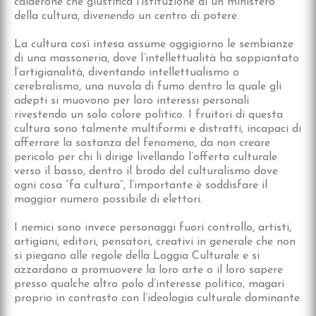
calderone che giustifica l’istituzione di un ministero
della cultura, divenendo un centro di potere.
La cultura così intesa assume oggigiorno le sembianze
di una massoneria, dove l’intellettualità ha soppiantato
l’artigianalità, diventando intellettualismo o
cerebralismo, una nuvola di fumo dentro la quale gli
adepti si muovono per loro interessi personali
rivestendo un solo colore politico. I fruitori di questa
cultura sono talmente multiformi e distratti, incapaci di
afferrare la sostanza del fenomeno, da non creare
pericolo per chi li dirige livellando l’offerta culturale
verso il basso, dentro il brodo del culturalismo dove
ogni cosa “fa cultura”, l’importante è soddisfare il
maggior numero possibile di elettori.
I nemici sono invece personaggi fuori controllo, artisti,
artigiani, editori, pensatori, creativi in generale che non
si piegano alle regole della Loggia Culturale e si
azzardano a promuovere la loro arte o il loro sapere
presso qualche altro polo d’interesse politico, magari
proprio in contrasto con l’ideologia culturale dominante.