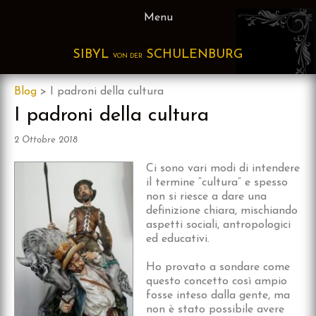
Skip
Menu
to
content
SIBYL
SCHULENBURG
VON DER
Blog
>
I padroni della cultura
I padroni della cultura
2 Ottobre 2018
Ci sono vari modi di
intendere
il termine “cultura” e spesso
non si riesce a dare una
definizione chiara, mischiando
aspetti sociali, antropologici
ed educativi.
Ho provato a sondare come
questo concetto così ampio
fosse inteso dalla gente, ma
non è stato possibile avere