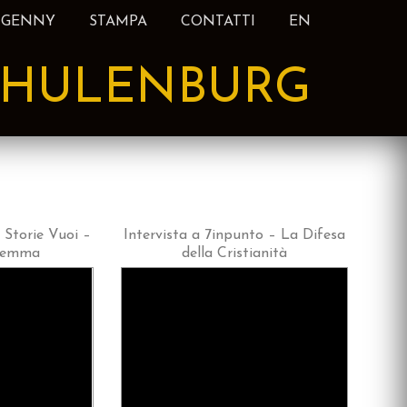
 GENNY
STAMPA
CONTATTI
EN
HULENBURG
 Storie Vuoi –
Intervista a 7inpunto – La Difesa
remma
della Cristianità