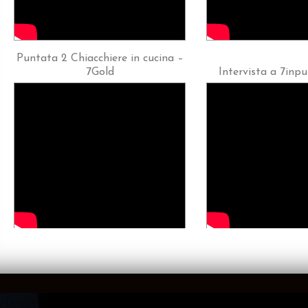
Puntata 2 Chiacchiere in cucina –
7Gold
Intervista a 7inp