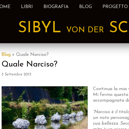
OME
LIBRI
BIOGRAFIA
BLOG
PROGETTO
nt
SIBYL
SC
VON DER
Blog
>
Quale Narciso?
Quale Narciso?
3 Settembre 2015
Continua la mia 
Mi fermo questa v
accompagnata dal
“Narciso è il tito
un noto personagg
sua bellezza. Sec