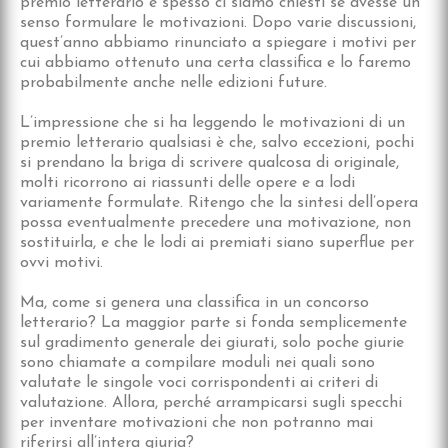
premio letterario e spesso ci siamo chiesti se avesse un
senso formulare le motivazioni. Dopo varie discussioni,
quest’anno abbiamo rinunciato a spiegare i motivi per
cui abbiamo ottenuto una certa classifica e lo faremo
probabilmente anche nelle edizioni future.
L’impressione che si ha leggendo le motivazioni di un
premio letterario qualsiasi è che, salvo eccezioni, pochi
si prendano la briga di scrivere qualcosa di originale,
molti ricorrono ai riassunti delle opere e a lodi
variamente formulate. Ritengo che la sintesi dell’opera
possa eventualmente precedere una motivazione, non
sostituirla, e che le lodi ai premiati siano superflue per
ovvi motivi.
Ma, come si genera una classifica in un concorso
letterario? La maggior parte si fonda semplicemente
sul gradimento generale dei giurati, solo poche giurie
sono chiamate a compilare moduli nei quali sono
valutate le singole voci corrispondenti ai criteri di
valutazione. Allora, perché arrampicarsi sugli specchi
per inventare motivazioni che non potranno mai
riferirsi all’intera giuria?