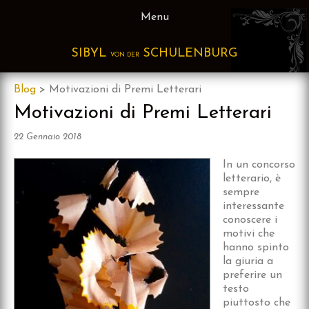
Skip
Menu
to
content
SIBYL
SCHULENBURG
VON DER
Blog
>
Motivazioni di Premi Letterari
Motivazioni di Premi Letterari
22 Gennaio 2018
In un concorso
letterario, è
sempre
interessante
conoscere i
motivi che
hanno spinto
la giuria a
preferire un
testo
piuttosto che