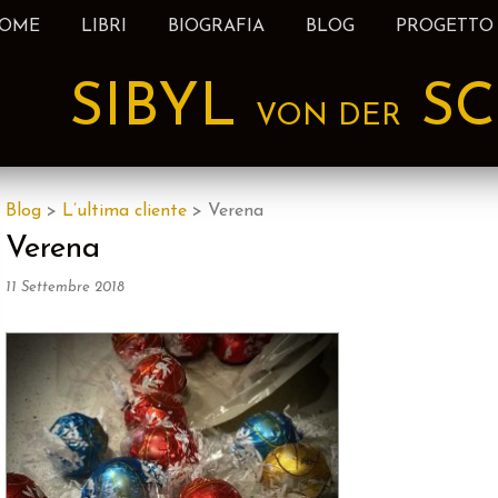
OME
LIBRI
BIOGRAFIA
BLOG
PROGETTO
nt
SIBYL
SC
VON DER
Blog
>
L’ultima cliente
>
Verena
Verena
11 Settembre 2018