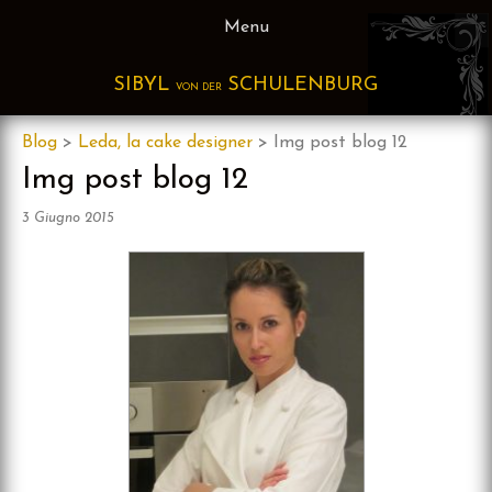
Skip
Menu
to
content
SIBYL
SCHULENBURG
VON DER
Blog
>
Leda, la cake designer
>
Img post blog 12
Img post blog 12
3 Giugno 2015