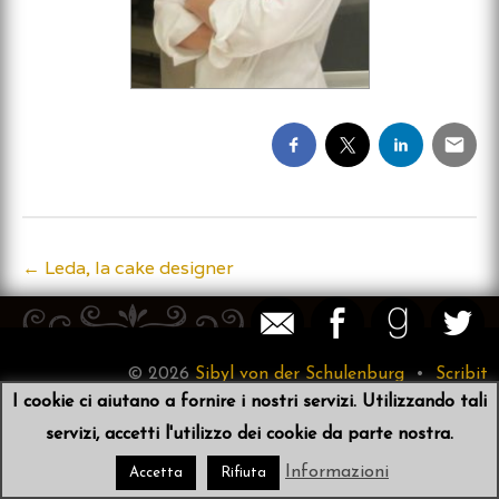
←
Leda, la cake designer
Post
navigation
© 2026
Sibyl von der Schulenburg
•
Scribit
I cookie ci aiutano a fornire i nostri servizi. Utilizzando tali
servizi, accetti l'utilizzo dei cookie da parte nostra.
Informazioni
Accetta
Rifiuta