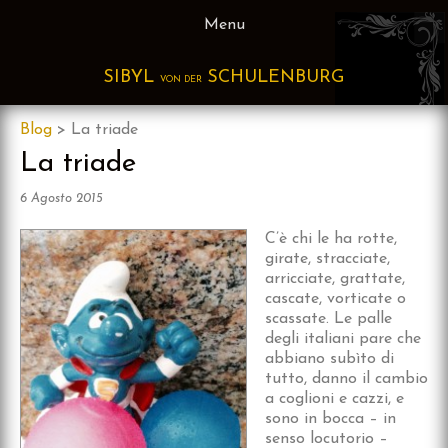
Skip
Menu
to
content
SIBYL
SCHULENBURG
VON DER
Blog
>
La triade
La triade
6 Agosto 2015
C’è chi le ha rotte,
girate, stracciate,
arricciate, grattate,
cascate, vorticate o
scassate. Le palle
degli italiani pare che
abbiano subìto di
tutto, danno il cambio
a coglioni e cazzi, e
sono in bocca – in
senso locutorio –