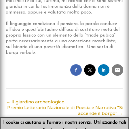
maschiliste di cui, l’ultima, mi ricorda che ci sono sistemi
giuridici in cui la testimonianza della donna non è
ammessa, oppure è valutata molto poco.
Il linguaggio condiziona il pensiero, la parola conduce
all’idea e quest’abitudine diffusa di sostituire metà del
proprio lessico con un elemento della “triade pubica”
porta necessariamente a una concezione maschilista,
sul binario di una povertà idiomatica. Una sorta di
burqa verbale.
←
Il giardino archeologico
Post
Premio Letterario Nazionale di Poesia e Narrativa “Si
accende il borgo”
→
navigation
I cookie ci aiutano a fornire i nostri servizi. Utilizzando tali