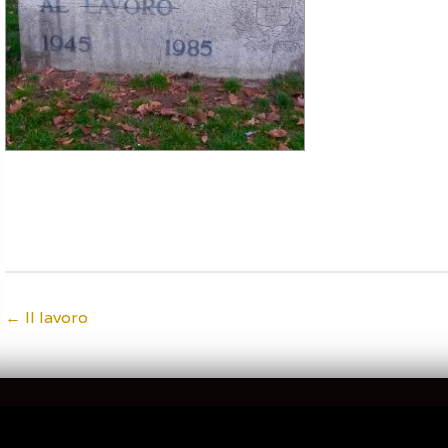
←
Il lavoro
Post
navigation