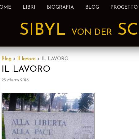
OME
LIBRI
BIOGRAFIA
BLOG
PROGETTO
nt
SIBYL
SC
VON DER
Blog
>
Il lavoro
>
IL LAVORO
IL LAVORO
23 Marzo 2016