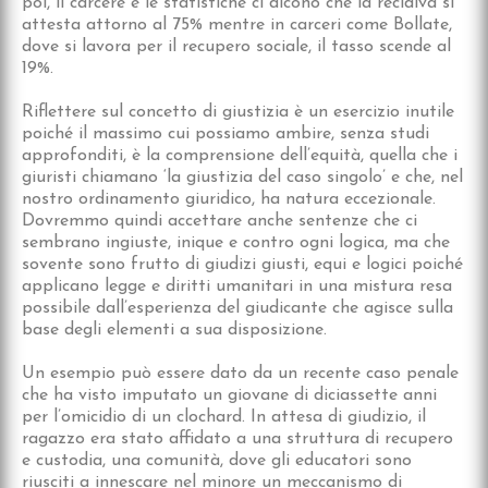
poi, il carcere e le statistiche ci dicono che la recidiva si
attesta attorno al 75% mentre in carceri come Bollate,
dove si lavora per il recupero sociale, il tasso scende al
19%.
Riflettere sul concetto di giustizia è un esercizio inutile
poiché il massimo cui possiamo ambire, senza studi
approfonditi, è la comprensione dell’equità, quella che i
giuristi chiamano ‘la giustizia del caso singolo’ e che, nel
nostro ordinamento giuridico, ha natura eccezionale.
Dovremmo quindi accettare anche sentenze che ci
sembrano ingiuste, inique e contro ogni logica, ma che
sovente sono frutto di giudizi giusti, equi e logici poiché
applicano legge e diritti umanitari in una mistura resa
possibile dall’esperienza del giudicante che agisce sulla
base degli elementi a sua disposizione.
Un esempio può essere dato da un recente caso penale
che ha visto imputato un giovane di diciassette anni
per l’omicidio di un clochard. In attesa di giudizio, il
ragazzo era stato affidato a una struttura di recupero
e custodia, una comunità, dove gli educatori sono
riusciti a innescare nel minore un meccanismo di