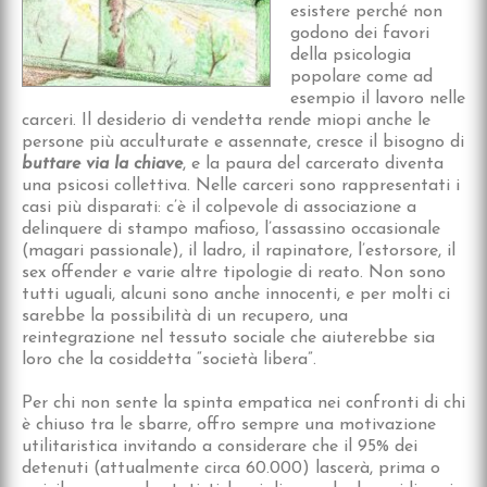
esistere perché non
godono dei favori
della psicologia
popolare come ad
esempio il lavoro nelle
carceri.
Il desiderio di vendetta rende miopi anche le
persone più acculturate e assennate, cresce il bisogno di
buttare via la chiave
, e la paura del carcerato diventa
una psicosi collettiva. Nelle carceri sono rappresentati i
casi più disparati: c’è il colpevole di associazione a
delinquere di stampo mafioso, l’assassino occasionale
(magari passionale), il ladro, il rapinatore, l’estorsore, il
sex offender e varie altre tipologie di reato. Non sono
tutti uguali, alcuni sono anche innocenti, e per molti ci
sarebbe la possibilità di un recupero, una
reintegrazione nel tessuto sociale che aiuterebbe sia
loro che la cosiddetta “società libera”.
Per chi non sente la spinta empatica nei confronti di chi
è chiuso tra le sbarre, offro sempre una motivazione
utilitaristica invitando a considerare che il 95% dei
detenuti (attualmente circa 60.000) lascerà, prima o