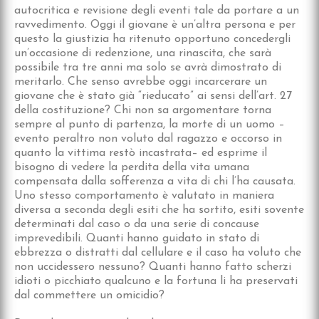
autocritica e revisione degli eventi tale da portare a un
ravvedimento. Oggi il giovane è un’altra persona e per
questo la giustizia ha ritenuto opportuno concedergli
un’occasione di redenzione, una rinascita, che sarà
possibile tra tre anni ma solo se avrà dimostrato di
meritarlo. Che senso avrebbe oggi incarcerare un
giovane che è stato già “rieducato” ai sensi dell’art. 27
della costituzione? Chi non sa argomentare torna
sempre al punto di partenza, la morte di un uomo –
evento peraltro non voluto dal ragazzo e occorso in
quanto la vittima restò incastrata– ed esprime il
bisogno di vedere la perdita della vita umana
compensata dalla sofferenza a vita di chi l’ha causata.
Uno stesso comportamento è valutato in maniera
diversa a seconda degli esiti che ha sortito, esiti sovente
determinati dal caso o da una serie di concause
imprevedibili. Quanti hanno guidato in stato di
ebbrezza o distratti dal cellulare e il caso ha voluto che
non uccidessero nessuno? Quanti hanno fatto scherzi
idioti o picchiato qualcuno e la fortuna li ha preservati
dal commettere un omicidio?