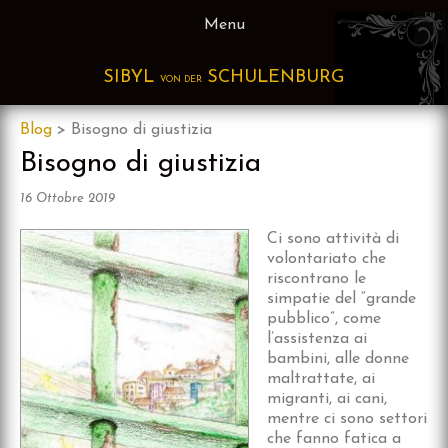
Skip
Menu
to
content
SIBYL
SCHULENBURG
VON DER
Blog
>
Bisogno di giustizia
Bisogno di giustizia
16 Ottobre 2019
Ci sono attività di
volontariato che
riscontrano le
simpatie del “grande
pubblico”, come
l’assistenza ai
bambini, alle donne
maltrattate, ai
migranti, ai cani,
mentre ci sono settori
che fanno fatica a