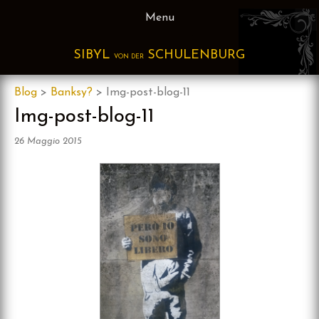
Skip
Menu
to
content
SIBYL
SCHULENBURG
VON DER
Blog
>
Banksy?
>
Img-post-blog-11
Img-post-blog-11
26 Maggio 2015