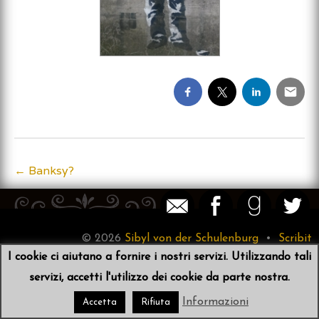
←
Banksy?
Post
navigation
© 2026
Sibyl von der Schulenburg
•
Scribit
I cookie ci aiutano a fornire i nostri servizi. Utilizzando tali
servizi, accetti l'utilizzo dei cookie da parte nostra.
Informazioni
Accetta
Rifiuta