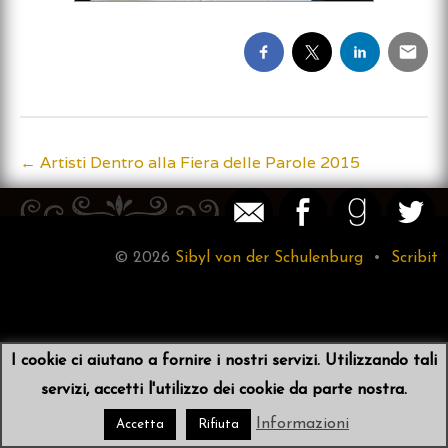
←
Artisti Dentro alla Fiera delle Parole 2015
Post
navigation
© 2026
Sibyl von der Schulenburg
•
Scribit
I cookie ci aiutano a fornire i nostri servizi. Utilizzando tali
servizi, accetti l'utilizzo dei cookie da parte nostra.
Informazioni
Accetta
Rifiuta